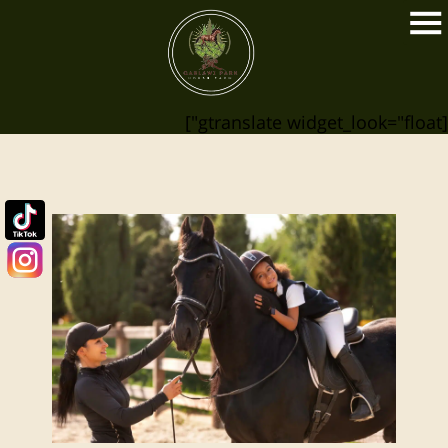
[gtranslate widget_look="float"]