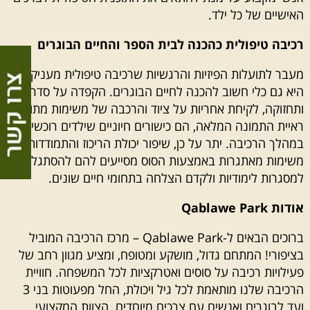
האישיים של כל ילד.
רכיבה טיפולית כהכנה לבית הספר והחיים הבוגרים
מעבר לתועלות הפיזיות והרגשיות ש
רכיבה טיפולית
מעניקה,
היא גם כלי חשוב להכנה לחיים הבוגרים. הקפדה על סדר
ותחזוקה, לקיחת אחריות על ציוד והרכבה של משימות מתוך
ראיית התמונה המלאה, הם כישורים חיוניים שילדים רוכשים
במהלך הרכיבה. יתר על כן, שיפור יכולת הריכוז והתמודדות עם
משימות מאתגרות באמצעות הסוס מסייעים להם להסתגל
למסגרות לימודיות ולקדם הצלחה בתחומי חיים שונים.
אודות Qablawe Park
ברוכים הבאים ל-Qablawe Park – מרכז הרכיבה המוביל
בציפורי! המתחם גדול, מושקע ומטופח, ומציע מגוון רחב של
פעילויות רכיבה על סוסים ואטרקציות לכל המשפחה. חוויית
הרכיבה שלנו מותאמת לכל גיל ויכולת, החל מפעוטות בני 3
ועד לבוגרים ואנשים עם צרכים מיוחדים. הצוות המקצועי